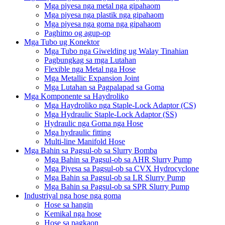
Mga piyesa nga metal nga gipahaom
Mga piyesa nga plastik nga gipahaom
Mga piyesa nga goma nga gipahaom
Paghimo og agup-op
Mga Tubo ug Konektor
Mga Tubo nga Giwelding ug Walay Tinahian
Pagbungkag sa mga Lutahan
Flexible nga Metal nga Hose
Mga Metallic Expansion Joint
Mga Lutahan sa Pagpalapad sa Goma
Mga Komponente sa Haydroliko
Mga Haydroliko nga Staple-Lock Adaptor (CS)
Mga Hydraulic Staple-Lock Adaptor (SS)
Hydraulic nga Goma nga Hose
Mga hydraulic fitting
Multi-line Manifold Hose
Mga Bahin sa Pagsul-ob sa Slurry Bomba
Mga Bahin sa Pagsul-ob sa AHR Slurry Pump
Mga Piyesa sa Pagsul-ob sa CVX Hydrocyclone
Mga Bahin sa Pagsul-ob sa LR Slurry Pump
Mga Bahin sa Pagsul-ob sa SPR Slurry Pump
Industriyal nga hose nga goma
Hose sa hangin
Kemikal nga hose
Hose sa pagkaon