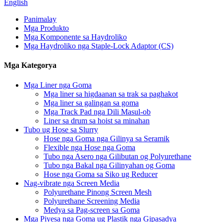
English
Panimalay
Mga Produkto
Mga Komponente sa Haydroliko
Mga Haydroliko nga Staple-Lock Adaptor (CS)
Mga Kategorya
Mga Liner nga Goma
Mga liner sa higdaanan sa trak sa paghakot
Mga liner sa galingan sa goma
Mga Track Pad nga Dili Masul-ob
Liner sa drum sa hoist sa minahan
Tubo ug Hose sa Slurry
Hose nga Goma nga Gilinya sa Seramik
Flexible nga Hose nga Goma
Tubo nga Asero nga Gilibutan og Polyurethane
Tubo nga Bakal nga Gilinyahan og Goma
Hose nga Goma sa Siko ug Reducer
Nag-vibrate nga Screen Media
Polyurethane Pinong Screen Mesh
Polyurethane Screening Media
Medya sa Pag-screen sa Goma
Mga Piyesa nga Goma ug Plastik nga Gipasadya