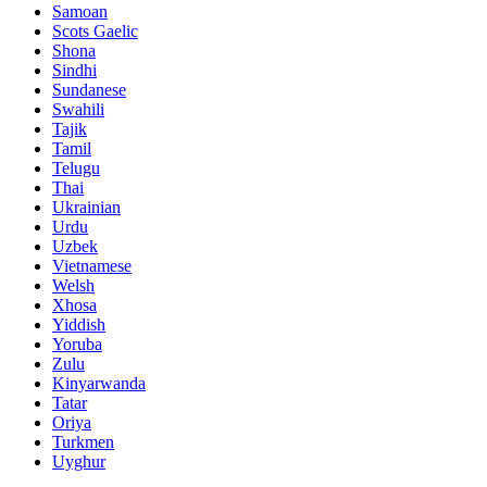
Samoan
Scots Gaelic
Shona
Sindhi
Sundanese
Swahili
Tajik
Tamil
Telugu
Thai
Ukrainian
Urdu
Uzbek
Vietnamese
Welsh
Xhosa
Yiddish
Yoruba
Zulu
Kinyarwanda
Tatar
Oriya
Turkmen
Uyghur