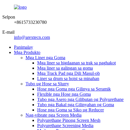
Selpon
+8615733230780
E-mail
info@arextecn.com
Panimalay
Mga Produkto
Mga Liner nga Goma
Mga liner sa higdaanan sa trak sa paghakot
Mga liner sa galingan sa goma
Mga Track Pad nga Dili Masul-ob
Liner sa drum sa hoist sa minahan
Tubo ug Hose sa Slurry
Hose nga Goma nga Gilinya sa Seramik
Flexible nga Hose nga Goma
Tubo nga Asero nga Gilibutan og Polyurethane
Tubo nga Bakal nga Gilinyahan og Goma
Hose nga Goma sa Siko ug Reducer
Nag-vibrate nga Screen Media
Polyurethane Pinong Screen Mesh
Polyurethane Screening Media