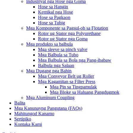
Industriyal nga Hose nga Goma
Hose sa Hangin
Kemikal nga Hose
Hose sa Pagkaon
Hose sa Tubig
Mga Komponente sa Pagsul-ob sa Flotation
Rotor ug Stator nga Polyurethane
Rotor ug Stator nga Goma
Mga produkto sa balbula
Mga sleeve sa pinch valve
Mga Balbula sa Tubo
Mga Balbula sa Bola nga Pang-ibabaw
Balbula nga Salaan
Mga Dugang nga Bahin
Mga Conveyor Belt ug Roller
Mga Kagamitan sa Filter Press
Mga Pin sa Tingpamulak
Mga Bloke sa Haluang Pangdugmok
Mga Aluminum Coupling
Balita
Mga Kanunayng Pangutana (FAQs)
Mahitungod Kanamo
Sertipiko
Kontaka Kami