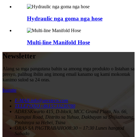
Hydraulic nga goma nga hose
Multi-line Manifold Hose
Newsletter
Alang sa mga pangutana bahin sa among mga produkto o listahan sa
presyo, palihug ibilin ang imong email kanamo ug kami mokontak
kanimo sulod sa 24 oras.
Isumite
E-MAIL
info@arextecn.com
TELEPONO
+8615733230780
ADRES
Kwarto 415, D-block, MCC Grand Plaza, No. 66,
Xiangtai Road, Distrito sa Yuhua, Dakbayan sa Shijiazhuang,
Probinsya sa Hebei, Tsina
ORAS SA PAGTRABAHO
08:30 ~ 17:30 Lunes hangtod
Sabado