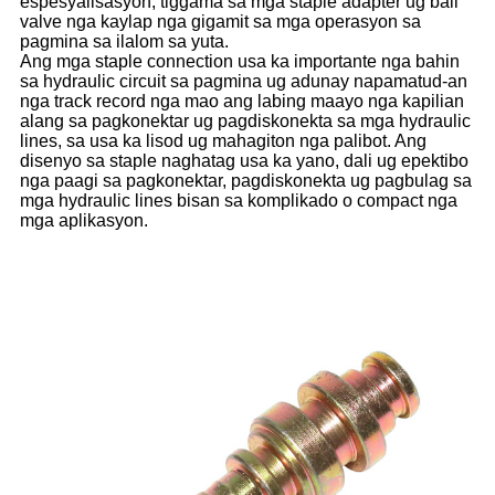
espesyalisasyon, tiggama sa mga staple adapter ug ball
valve nga kaylap nga gigamit sa mga operasyon sa
pagmina sa ilalom sa yuta.
Ang mga staple connection usa ka importante nga bahin
sa hydraulic circuit sa pagmina ug adunay napamatud-an
nga track record nga mao ang labing maayo nga kapilian
alang sa pagkonektar ug pagdiskonekta sa mga hydraulic
lines, sa usa ka lisod ug mahagiton nga palibot. Ang
disenyo sa staple naghatag usa ka yano, dali ug epektibo
nga paagi sa pagkonektar, pagdiskonekta ug pagbulag sa
mga hydraulic lines bisan sa komplikado o compact nga
mga aplikasyon.