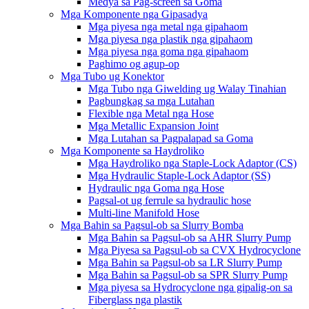
Medya sa Pag-screen sa Goma
Mga Komponente nga Gipasadya
Mga piyesa nga metal nga gipahaom
Mga piyesa nga plastik nga gipahaom
Mga piyesa nga goma nga gipahaom
Paghimo og agup-op
Mga Tubo ug Konektor
Mga Tubo nga Giwelding ug Walay Tinahian
Pagbungkag sa mga Lutahan
Flexible nga Metal nga Hose
Mga Metallic Expansion Joint
Mga Lutahan sa Pagpalapad sa Goma
Mga Komponente sa Haydroliko
Mga Haydroliko nga Staple-Lock Adaptor (CS)
Mga Hydraulic Staple-Lock Adaptor (SS)
Hydraulic nga Goma nga Hose
Pagsal-ot ug ferrule sa hydraulic hose
Multi-line Manifold Hose
Mga Bahin sa Pagsul-ob sa Slurry Bomba
Mga Bahin sa Pagsul-ob sa AHR Slurry Pump
Mga Piyesa sa Pagsul-ob sa CVX Hydrocyclone
Mga Bahin sa Pagsul-ob sa LR Slurry Pump
Mga Bahin sa Pagsul-ob sa SPR Slurry Pump
Mga piyesa sa Hydrocyclone nga gipalig-on sa
Fiberglass nga plastik