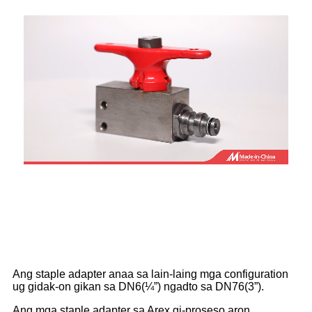
Ang staple adapter anaa sa lain-laing mga configuration
ug gidak-on gikan sa DN6(¼”) ngadto sa DN76(3”).
Ang mga staple adapter sa Arex gi-proseso aron