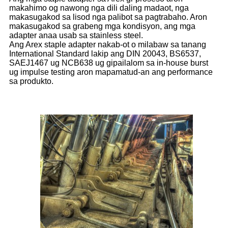
makahimo og nawong nga dili daling madaot, nga
makasugakod sa lisod nga palibot sa pagtrabaho. Aron
makasugakod sa grabeng mga kondisyon, ang mga
adapter anaa usab sa stainless steel.
Ang Arex staple adapter nakab-ot o milabaw sa tanang
International Standard lakip ang DIN 20043, BS6537,
SAEJ1467 ug NCB638 ug gipailalom sa in-house burst
ug impulse testing aron mapamatud-an ang performance
sa produkto.