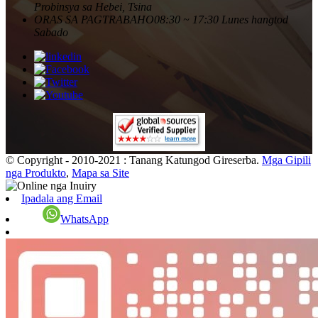
Probinsya sa Hebei, Tsina
ORAS SA PAGTRABAHO
08:30 ~ 17:30 Lunes hangtod
Sabado
© Copyright - 2010-2021 : Tanang Katungod Gireserba.
Mga Gipili
nga Produkto
,
Mapa sa Site
Ipadala ang Email
WhatsApp