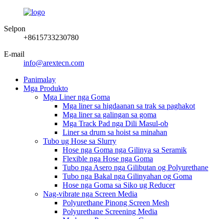
Selpon
+8615733230780
E-mail
info@arextecn.com
Panimalay
Mga Produkto
Mga Liner nga Goma
Mga liner sa higdaanan sa trak sa paghakot
Mga liner sa galingan sa goma
Mga Track Pad nga Dili Masul-ob
Liner sa drum sa hoist sa minahan
Tubo ug Hose sa Slurry
Hose nga Goma nga Gilinya sa Seramik
Flexible nga Hose nga Goma
Tubo nga Asero nga Gilibutan og Polyurethane
Tubo nga Bakal nga Gilinyahan og Goma
Hose nga Goma sa Siko ug Reducer
Nag-vibrate nga Screen Media
Polyurethane Pinong Screen Mesh
Polyurethane Screening Media