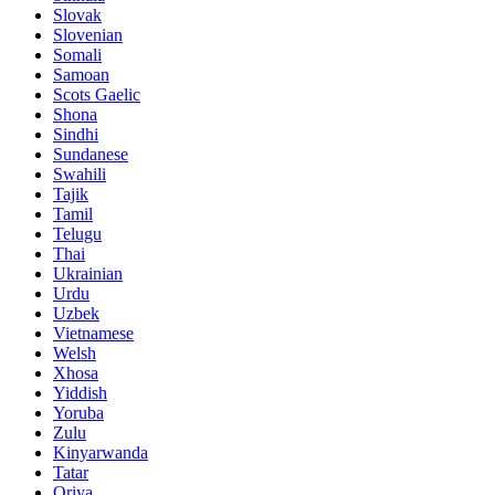
Slovak
Slovenian
Somali
Samoan
Scots Gaelic
Shona
Sindhi
Sundanese
Swahili
Tajik
Tamil
Telugu
Thai
Ukrainian
Urdu
Uzbek
Vietnamese
Welsh
Xhosa
Yiddish
Yoruba
Zulu
Kinyarwanda
Tatar
Oriya