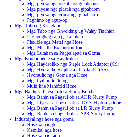
Mga piyesa nga metal nga gipahaom
Mga piyesa nga plastik nga gipahaom
Mga piyesa nga goma nga gipahaom
Paghimo og agup-op
Mga Tubo ug Konektor
Mga Tubo nga Giwelding ug Walay Tinahian
Pagbungkag sa mga Lutahan
Flexible nga Metal nga Hose
Mga Metallic Expansion Joint
Mga Lutahan sa Pagpalapad sa Goma
Mga Komponente sa Haydroliko
Mga Haydroliko nga Staple-Lock Adaptor (CS)
Mga Hydraulic Staple-Lock Adaptor (SS)
Hydraulic nga Goma nga Hose
Mga hydraulic fitting
Multi-line Manifold Hose
Mga Bahin sa Pagsul-ob sa Slurry Bomba
Mga Bahin sa Pagsul-ob sa AHR Slurry Pump
Mga Piyesa sa Pagsul-ob sa CVX Hydrocyclone
Mga Bahin sa Pagsul-ob sa LR Slurry Pump
Mga Bahin sa Pagsul-ob sa SPR Slurry Pump
Industriyal nga hose nga goma
Hose sa hangin
Kemikal nga hose
Hose sa pagkaon