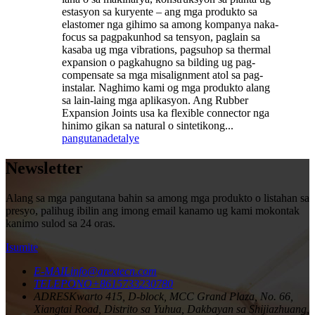
estasyon sa kuryente – ang mga produkto sa
elastomer nga gihimo sa among kompanya naka-
focus sa pagpakunhod sa tensyon, paglain sa
kasaba ug mga vibrations, pagsuhop sa thermal
expansion o pagkahugno sa bilding ug pag-
compensate sa mga misalignment atol sa pag-
instalar. Naghimo kami og mga produkto alang
sa lain-laing mga aplikasyon. Ang Rubber
Expansion Joints usa ka flexible connector nga
hinimo gikan sa natural o sintetikong...
pangutana
detalye
Newsletter
Alang sa mga pangutana bahin sa among mga produkto o listahan sa
presyo, palihug ibilin ang imong email kanamo ug kami mokontak
kanimo sulod sa 24 oras.
Isumite
E-MAIL
info@arextecn.com
TELEPONO
+8615733230780
ADRES
Kwarto 415, D-block, MCC Grand Plaza, No. 66,
Xiangtai Road, Distrito sa Yuhua, Dakbayan sa Shijiazhuang,