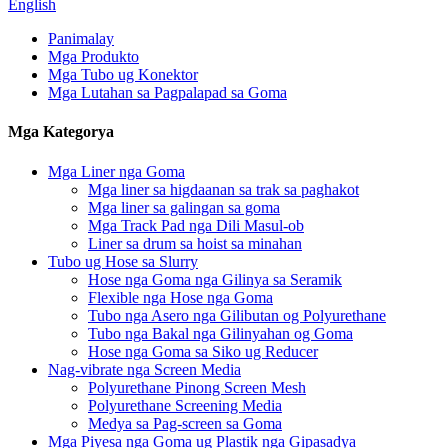
English
Panimalay
Mga Produkto
Mga Tubo ug Konektor
Mga Lutahan sa Pagpalapad sa Goma
Mga Kategorya
Mga Liner nga Goma
Mga liner sa higdaanan sa trak sa paghakot
Mga liner sa galingan sa goma
Mga Track Pad nga Dili Masul-ob
Liner sa drum sa hoist sa minahan
Tubo ug Hose sa Slurry
Hose nga Goma nga Gilinya sa Seramik
Flexible nga Hose nga Goma
Tubo nga Asero nga Gilibutan og Polyurethane
Tubo nga Bakal nga Gilinyahan og Goma
Hose nga Goma sa Siko ug Reducer
Nag-vibrate nga Screen Media
Polyurethane Pinong Screen Mesh
Polyurethane Screening Media
Medya sa Pag-screen sa Goma
Mga Piyesa nga Goma ug Plastik nga Gipasadya