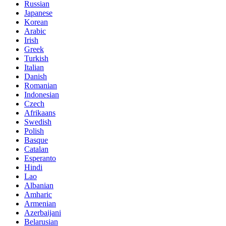
Russian
Japanese
Korean
Arabic
Irish
Greek
Turkish
Italian
Danish
Romanian
Indonesian
Czech
Afrikaans
Swedish
Polish
Basque
Catalan
Esperanto
Hindi
Lao
Albanian
Amharic
Armenian
Azerbaijani
Belarusian