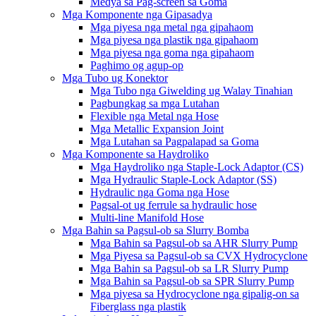
Medya sa Pag-screen sa Goma
Mga Komponente nga Gipasadya
Mga piyesa nga metal nga gipahaom
Mga piyesa nga plastik nga gipahaom
Mga piyesa nga goma nga gipahaom
Paghimo og agup-op
Mga Tubo ug Konektor
Mga Tubo nga Giwelding ug Walay Tinahian
Pagbungkag sa mga Lutahan
Flexible nga Metal nga Hose
Mga Metallic Expansion Joint
Mga Lutahan sa Pagpalapad sa Goma
Mga Komponente sa Haydroliko
Mga Haydroliko nga Staple-Lock Adaptor (CS)
Mga Hydraulic Staple-Lock Adaptor (SS)
Hydraulic nga Goma nga Hose
Pagsal-ot ug ferrule sa hydraulic hose
Multi-line Manifold Hose
Mga Bahin sa Pagsul-ob sa Slurry Bomba
Mga Bahin sa Pagsul-ob sa AHR Slurry Pump
Mga Piyesa sa Pagsul-ob sa CVX Hydrocyclone
Mga Bahin sa Pagsul-ob sa LR Slurry Pump
Mga Bahin sa Pagsul-ob sa SPR Slurry Pump
Mga piyesa sa Hydrocyclone nga gipalig-on sa
Fiberglass nga plastik