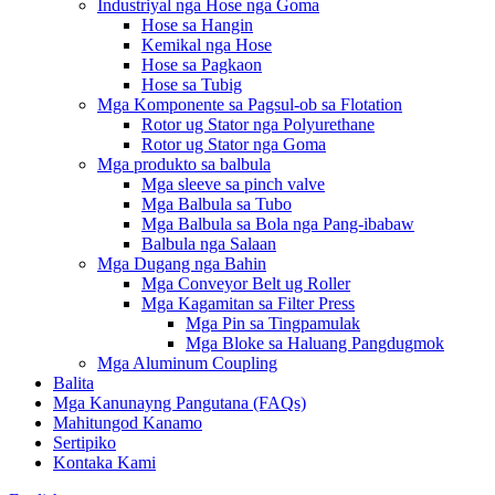
Industriyal nga Hose nga Goma
Hose sa Hangin
Kemikal nga Hose
Hose sa Pagkaon
Hose sa Tubig
Mga Komponente sa Pagsul-ob sa Flotation
Rotor ug Stator nga Polyurethane
Rotor ug Stator nga Goma
Mga produkto sa balbula
Mga sleeve sa pinch valve
Mga Balbula sa Tubo
Mga Balbula sa Bola nga Pang-ibabaw
Balbula nga Salaan
Mga Dugang nga Bahin
Mga Conveyor Belt ug Roller
Mga Kagamitan sa Filter Press
Mga Pin sa Tingpamulak
Mga Bloke sa Haluang Pangdugmok
Mga Aluminum Coupling
Balita
Mga Kanunayng Pangutana (FAQs)
Mahitungod Kanamo
Sertipiko
Kontaka Kami