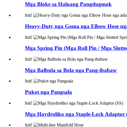
Mga Bloke sa Haluang Pangdugmok
Init!
Heavy-Duty nga Goma nga Elbow Hose ng
Init!
Mga Spring Pin (Mga Roll Pin / Mga Slotte
Init!
Mga Balbula sa Bola nga Pang-ibabaw
Init!
Pukot nga Pangsala
Init!
Mga Haydroliko nga Staple-Lock Adaptor 
Init!