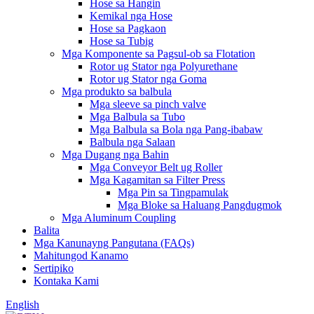
Hose sa Hangin
Kemikal nga Hose
Hose sa Pagkaon
Hose sa Tubig
Mga Komponente sa Pagsul-ob sa Flotation
Rotor ug Stator nga Polyurethane
Rotor ug Stator nga Goma
Mga produkto sa balbula
Mga sleeve sa pinch valve
Mga Balbula sa Tubo
Mga Balbula sa Bola nga Pang-ibabaw
Balbula nga Salaan
Mga Dugang nga Bahin
Mga Conveyor Belt ug Roller
Mga Kagamitan sa Filter Press
Mga Pin sa Tingpamulak
Mga Bloke sa Haluang Pangdugmok
Mga Aluminum Coupling
Balita
Mga Kanunayng Pangutana (FAQs)
Mahitungod Kanamo
Sertipiko
Kontaka Kami
English