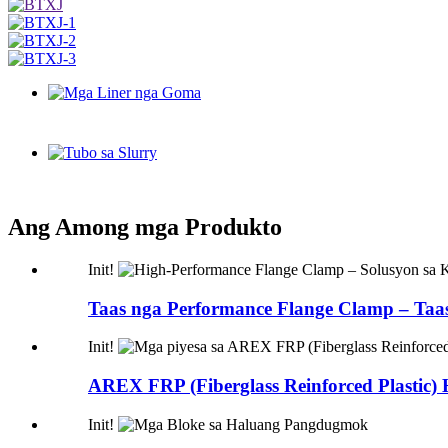
Ang Among mga Produkto
Init!
Taas nga Performance Flange Clamp – Taas 
Init!
AREX FRP (Fiberglass Reinforced Plastic) 
Init!