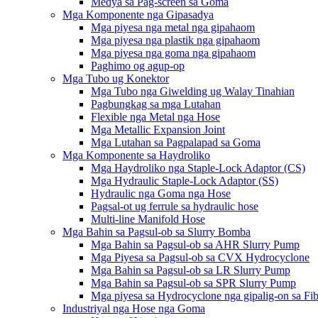
Medya sa Pag-screen sa Goma
Mga Komponente nga Gipasadya
Mga piyesa nga metal nga gipahaom
Mga piyesa nga plastik nga gipahaom
Mga piyesa nga goma nga gipahaom
Paghimo og agup-op
Mga Tubo ug Konektor
Mga Tubo nga Giwelding ug Walay Tinahian
Pagbungkag sa mga Lutahan
Flexible nga Metal nga Hose
Mga Metallic Expansion Joint
Mga Lutahan sa Pagpalapad sa Goma
Mga Komponente sa Haydroliko
Mga Haydroliko nga Staple-Lock Adaptor (CS)
Mga Hydraulic Staple-Lock Adaptor (SS)
Hydraulic nga Goma nga Hose
Pagsal-ot ug ferrule sa hydraulic hose
Multi-line Manifold Hose
Mga Bahin sa Pagsul-ob sa Slurry Bomba
Mga Bahin sa Pagsul-ob sa AHR Slurry Pump
Mga Piyesa sa Pagsul-ob sa CVX Hydrocyclone
Mga Bahin sa Pagsul-ob sa LR Slurry Pump
Mga Bahin sa Pagsul-ob sa SPR Slurry Pump
Mga piyesa sa Hydrocyclone nga gipalig-on sa Fibe
Industriyal nga Hose nga Goma