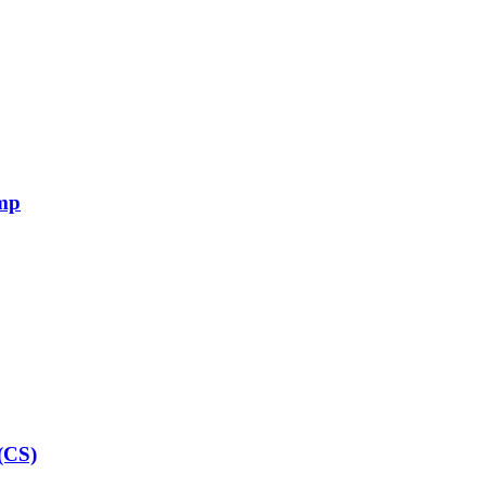
ump
(CS)