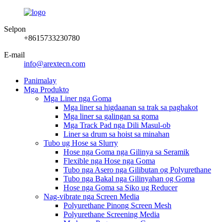
Selpon
+8615733230780
E-mail
info@arextecn.com
Panimalay
Mga Produkto
Mga Liner nga Goma
Mga liner sa higdaanan sa trak sa paghakot
Mga liner sa galingan sa goma
Mga Track Pad nga Dili Masul-ob
Liner sa drum sa hoist sa minahan
Tubo ug Hose sa Slurry
Hose nga Goma nga Gilinya sa Seramik
Flexible nga Hose nga Goma
Tubo nga Asero nga Gilibutan og Polyurethane
Tubo nga Bakal nga Gilinyahan og Goma
Hose nga Goma sa Siko ug Reducer
Nag-vibrate nga Screen Media
Polyurethane Pinong Screen Mesh
Polyurethane Screening Media