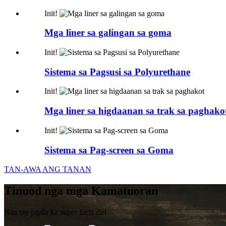
Init!
Mga liner sa galingan sa goma
Init!
Sistema sa Pagsusi sa Polyurethane
Init!
Mga liner sa higdaanan sa trak sa paghako
Init!
Sistema sa Pag-screen sa Goma
TAN-AWA ANG TANAN
Tinuod nga mga Kamatuoran
Naa tay pipila ka super facts diri