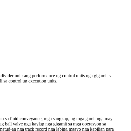
divider unit: ang performance ug control units nga gigamit sa
 sa control ug execution units.
yon sa fluid conveyance, mga sangkap, ug mga gamit nga may
r ug ball valve nga kaylap nga gigamit sa mga operasyon sa
amatud-an nga track record nga labing maayo nga kapilian para