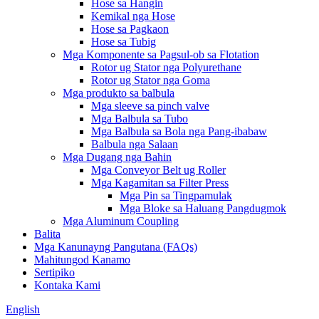
Hose sa Hangin
Kemikal nga Hose
Hose sa Pagkaon
Hose sa Tubig
Mga Komponente sa Pagsul-ob sa Flotation
Rotor ug Stator nga Polyurethane
Rotor ug Stator nga Goma
Mga produkto sa balbula
Mga sleeve sa pinch valve
Mga Balbula sa Tubo
Mga Balbula sa Bola nga Pang-ibabaw
Balbula nga Salaan
Mga Dugang nga Bahin
Mga Conveyor Belt ug Roller
Mga Kagamitan sa Filter Press
Mga Pin sa Tingpamulak
Mga Bloke sa Haluang Pangdugmok
Mga Aluminum Coupling
Balita
Mga Kanunayng Pangutana (FAQs)
Mahitungod Kanamo
Sertipiko
Kontaka Kami
English