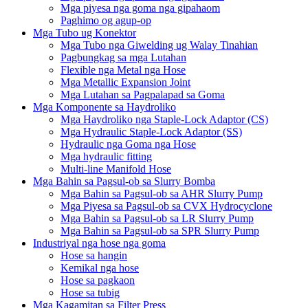
Mga piyesa nga goma nga gipahaom
Paghimo og agup-op
Mga Tubo ug Konektor
Mga Tubo nga Giwelding ug Walay Tinahian
Pagbungkag sa mga Lutahan
Flexible nga Metal nga Hose
Mga Metallic Expansion Joint
Mga Lutahan sa Pagpalapad sa Goma
Mga Komponente sa Haydroliko
Mga Haydroliko nga Staple-Lock Adaptor (CS)
Mga Hydraulic Staple-Lock Adaptor (SS)
Hydraulic nga Goma nga Hose
Mga hydraulic fitting
Multi-line Manifold Hose
Mga Bahin sa Pagsul-ob sa Slurry Bomba
Mga Bahin sa Pagsul-ob sa AHR Slurry Pump
Mga Piyesa sa Pagsul-ob sa CVX Hydrocyclone
Mga Bahin sa Pagsul-ob sa LR Slurry Pump
Mga Bahin sa Pagsul-ob sa SPR Slurry Pump
Industriyal nga hose nga goma
Hose sa hangin
Kemikal nga hose
Hose sa pagkaon
Hose sa tubig
Mga Kagamitan sa Filter Press