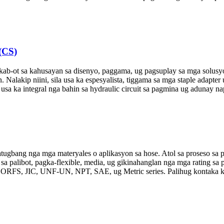
(CS)
kab-ot sa kahusayan sa disenyo, paggama, ug pagsuplay sa mga solus
. Nalakip niini, sila usa ka espesyalista, tiggama sa mga staple adapte
usa ka integral nga bahin sa hydraulic circuit sa pagmina ug adunay na
tugbang nga mga materyales o aplikasyon sa hose. Atol sa proseso sa p
a palibot, pagka-flexible, media, ug gikinahanglan nga mga rating sa 
, ORFS, JIC, UNF-UN, NPT, SAE, ug Metric series. Palihug kontaka ka