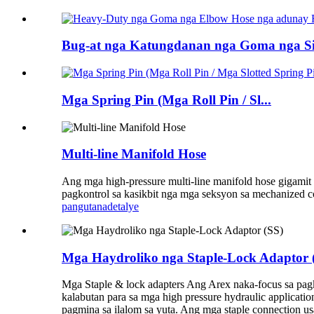
Bug-at nga Katungdanan nga Goma nga Si
Mga Spring Pin (Mga Roll Pin / Sl...
Multi-line Manifold Hose
Ang mga high-pressure multi-line manifold hose gigamit s
pagkontrol sa kasikbit nga mga seksyon sa mechanized cov
pangutana
detalye
Mga Haydroliko nga Staple-Lock Adaptor 
Mga Staple & lock adapters Ang Arex naka-focus sa pag
kalabutan para sa mga high pressure hydraulic application
pagmina sa ilalom sa yuta. Ang mga staple connection us