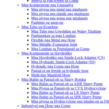
Medya sa Pag-screen sa Goma
Mga Komponente nga Gipasadya
Mga piyesa nga metal nga gipahaom
Mga piyesa nga plastik nga gipahaom
Mga piyesa nga goma nga gipahaom
Paghimo og agup-op
Mga Tubo ug Konektor
Mga Tubo nga Giwelding ug Walay Tinahian
Pagbungkag sa mga Lutahan
Flexible nga Metal nga Hose
Mga Metallic Expansion Joint
Mga Lutahan sa Pagpalapad sa Goma
Mga Komponente sa Haydroliko
Mga Haydroliko nga Staple-Lock Adaptor (CS)
Mga Hydraulic Staple-Lock Adaptor (SS)
Hydraulic nga Goma nga Hose
Pagsal-ot ug ferrule sa hydraulic hose
Multi-line Manifold Hose
Mga Bahin sa Pagsul-ob sa Slurry Bomba
Mga Bahin sa Pagsul-ob sa AHR Slurry Pump
Mga Piyesa sa Pagsul-ob sa CVX Hydrocyclone
Mga Bahin sa Pagsul-ob sa LR Slurry Pump
Mga Bahin sa Pagsul-ob sa SPR Slurry Pump
Mga piyesa sa Hydrocyclone nga gipalig-on sa Fibe
Industriyal nga Hose nga Goma