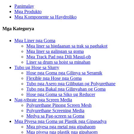
Panimalay
Mga Produkto
Mga Komponente sa Haydroliko
Mga Kategorya
Mga Liner nga Goma
Mga liner sa higdaanan sa trak sa paghakot
Mga liner sa galingan sa goma
Mga Track Pad nga Dili Masul-ob
Liner sa drum sa hoist sa minahan
Tubo ug Hose sa Slurry
Hose nga Goma nga Gilinya sa Seramik
Flexible nga Hose nga Goma
Tubo nga Asero nga Gilibutan og Polyurethane
Tubo nga Bakal nga Gilinyahan og Goma
Hose nga Goma sa Siko ug Reducer
Nag-vibrate nga Screen Media
Polyurethane Pinong Screen Mesh
Polyurethane Screening Media
Medya sa Pag-screen sa Goma
Mga Piyesa nga Goma ug Plastik nga Gipasadya
Mga piyesa nga metal nga gipahaom
Mga piyesa nga plastik nga gipahaom