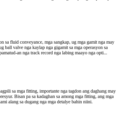
yon sa fluid conveyance, mga sangkap, ug mga gamit nga may
r ug ball valve nga kaylap nga gigamit sa mga operasyon sa
pamatud-an nga track record nga labing maayo nga opti...
agpili sa mga fitting, importante nga tagdon ang daghang may
presyur. Bisan pa sa kadaghan sa among mga fitting, ang mga
mi alang sa dugang nga mga detalye bahin niini.