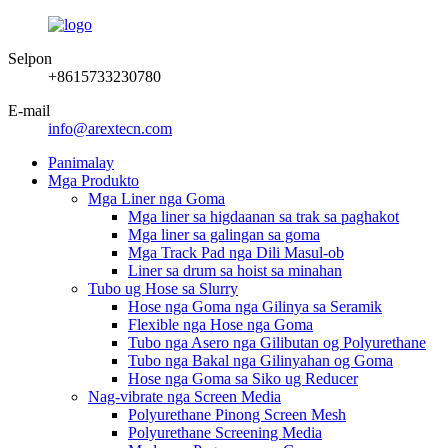
Selpon
+8615733230780
E-mail
info@arextecn.com
Panimalay
Mga Produkto
Mga Liner nga Goma
Mga liner sa higdaanan sa trak sa paghakot
Mga liner sa galingan sa goma
Mga Track Pad nga Dili Masul-ob
Liner sa drum sa hoist sa minahan
Tubo ug Hose sa Slurry
Hose nga Goma nga Gilinya sa Seramik
Flexible nga Hose nga Goma
Tubo nga Asero nga Gilibutan og Polyurethane
Tubo nga Bakal nga Gilinyahan og Goma
Hose nga Goma sa Siko ug Reducer
Nag-vibrate nga Screen Media
Polyurethane Pinong Screen Mesh
Polyurethane Screening Media