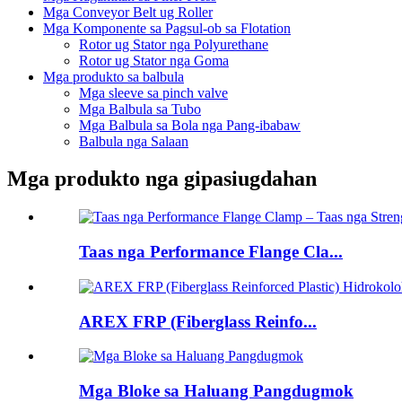
Mga Conveyor Belt ug Roller
Mga Komponente sa Pagsul-ob sa Flotation
Rotor ug Stator nga Polyurethane
Rotor ug Stator nga Goma
Mga produkto sa balbula
Mga sleeve sa pinch valve
Mga Balbula sa Tubo
Mga Balbula sa Bola nga Pang-ibabaw
Balbula nga Salaan
Mga produkto nga gipasiugdahan
Taas nga Performance Flange Cla...
AREX FRP (Fiberglass Reinfo...
Mga Bloke sa Haluang Pangdugmok