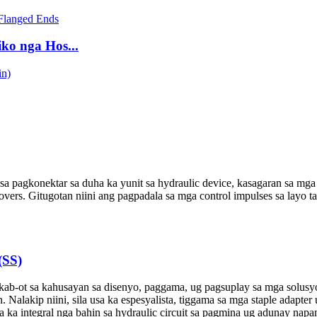
ko nga Hos...
a pagkonektar sa duha ka yunit sa hydraulic device, kasagaran sa mga 
ers. Gitugotan niini ang pagpadala sa mga control impulses sa layo tali
(SS)
kab-ot sa kahusayan sa disenyo, paggama, ug pagsuplay sa mga solus
. Nalakip niini, sila usa ka espesyalista, tiggama sa mga staple adapte
a ka integral nga bahin sa hydraulic circuit sa pagmina ug adunay nap