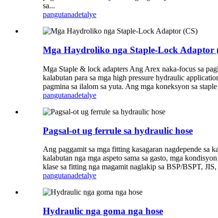
sa...
pangutana
detalye
Mga Haydroliko nga Staple-Lock Adaptor 
Mga Staple & lock adapters Ang Arex naka-focus sa pag
kalabutan para sa mga high pressure hydraulic application
pagmina sa ilalom sa yuta. Ang mga koneksyon sa staple 
pangutana
detalye
Pagsal-ot ug ferrule sa hydraulic hose
Ang paggamit sa mga fitting kasagaran nagdepende sa ka
kalabutan nga mga aspeto sama sa gasto, mga kondisyon s
klase sa fitting nga magamit naglakip sa BSP/BSPT, JIS
pangutana
detalye
Hydraulic nga goma nga hose